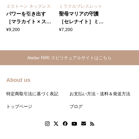
２ストーン ネックレス
ミラクルブレスレット
パワーを引き出す
聖母マリアの守護
［マラカイト × スト
［セレナイト］ミラ
ライプオニキス］２
クルブレスレット
¥
9,200
¥
7,200
ストーン ネックレス
（大）
（大）
Atelier RIRI スピリチュアルサイトはこちら
About us
特定商取引法に基づく表記
お支払い方法・送料＆発送方法
トップページ
ブログ