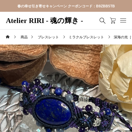
春の幸せ引き寄せキャンペーン クーポンコード：B9ZBB5TB
Atelier RIRI - 魂の輝き -
商品
ブレスレット
ミラクルブレスレット
深海の光［