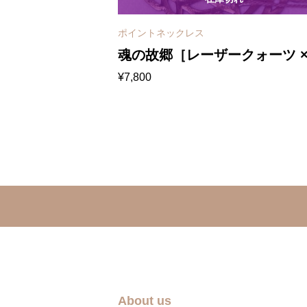
ポイントネックレス
市［カイヤナイ
魂の故郷［レーザークォーツ ×
¥
7,800
シードクォーツ］
レイジーレースアゲート］カ
ス
ノネックレス
About us