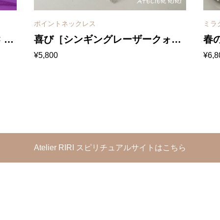
ポイントネックレス
ミラ
 ク
喜び［シンギングレーザークォー
春
¥
5,800
¥
6,8
ミー
ツ］マクラメネックレス
レ
Atelier RIRI スピリチュアルサイトはこちら