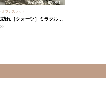
クルブレスレット
ポイントネックレス
の訪れ［クォーツ］ミラクルブ
わかち合い［カ
00
¥
4,300
スレット（小）
ツ］ポイント