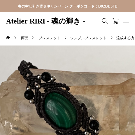
春の幸せ引き寄せキャンペーン クーポンコード：B9ZBB5TB
Atelier RIRI - 魂の輝き -
商品
ブレスレット
シンプルブレスレット
達成する力