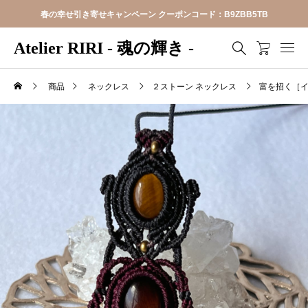
春の幸せ引き寄せキャンペーン クーポンコード：B9ZBB5TB
Atelier RIRI - 魂の輝き -
商品
ネックレス
２ストーン ネックレス
富を招く［イ