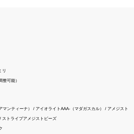
ミリ
で調整可能）
ンティーナ） / アイオライトAAA-（マダガスカル） / アメジスト
/ ストライプアメジストビーズ
ク