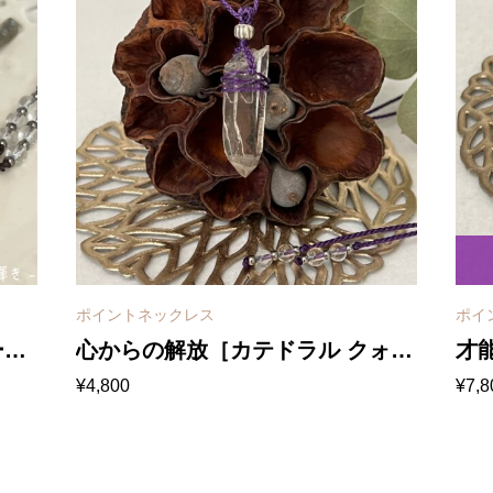
ポイントネックレス
ポイ
ード
心からの解放［カテドラル クォー
才
¥
4,800
¥
7,8
ス
ツ］マクラメネックレス
ツ