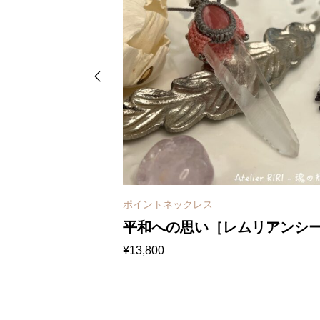
ポイントネックレス
市［カイヤナイ
平和への思い［レムリアンシ
¥
13,800
シードクォーツ］
クォーツ］マクラメネックレ
ス