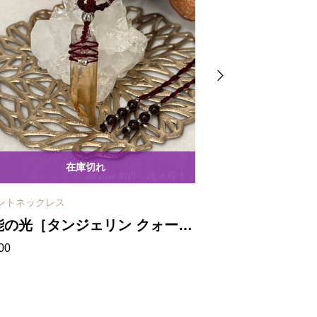
在庫切れ
ントネックレス
ポイントネックレス
能の光［タンジェリン クォー
わかち合い［カ
00
¥
4,300
］マクラメネックレス
ツ］ポイント